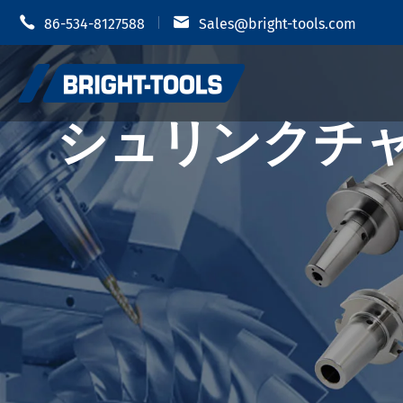


86-534-8127588
Sales@bright-tools.com
シュリンクチャ
Shrink 
CNCツールホルダー
油圧チャ
静的および駆动ツール
MODツー
ボーリングツール
JIS B 6
反振動
JIS B 6
JIS B 6
ツールホルダーアクセサリー