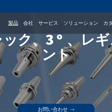
製品
会社
サービス
ソリューション
カ
ック、3 ° 、レ
ント
Fitツールホルダー
ック
ルホルダー
339-BTツールホルダー
339-BBTツールホルダー
339-NBTツールホルダー
お問い合わせ
