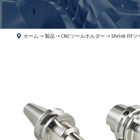
DIN 698
マシン
DIN 698
アングルヘッド
ANSI B5
PSC
DIN 6989

ホーム
製品
CNCツールホルダー
Shrink F
DIN 6989
DIN 6989
DIN69893
DIN208
GOST 25