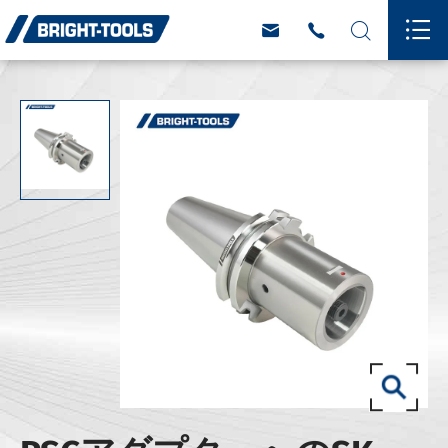



