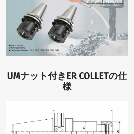
UMナット付きER COLLETの仕
様