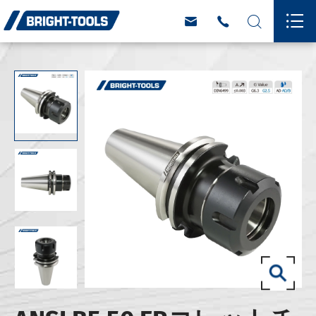



