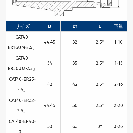
サイズ
D
D1
L
容量
CAT40-
44.45
32
2.5"
1-10
ER16UM-2.5」
CAT40-
34
35
2.5"
1-13
ER20UM-2.5」
CAT40-ER25-
42
42
2.5"
2-16
2.5」
CAT40-ER32-
44.45
50
2.5"
2-20
2.5」
CAT40-ER40-
50
63
3"
3-26
3」