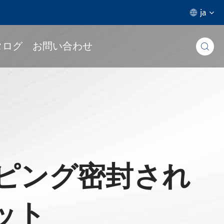
ja

タログ
お問い合わせ

ッピング密封され
ット