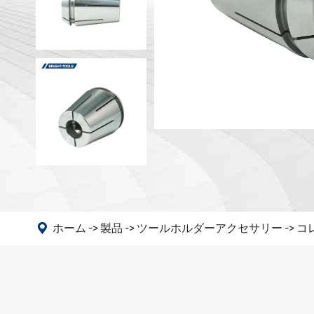
DIN 698
マシン
DIN 698
アングルヘッド
ANSI B5
PSC
DIN 6989
DIN 6989
DIN 6989
DIN69893
DIN208
GOST 25

ホーム
製品
ツールホルダーアクセサリー
コ