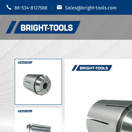


86-534-8127588
Sales@bright-tools.com
Shrink 
CNCツールホルダー
油圧チャ
静的および駆动ツール
MODツー
ボーリングツール
JIS B 6
反振動
JIS B 6
JIS B 6
ツールホルダーアクセサリー