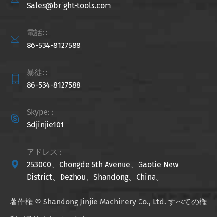
Sales@bright-tools.com
電話: :

86-534-8127588
暴徒: :

86-534-8127588
Skype: :

Sdjinjie101
アドレス :

253000、Chongde 5th Avenue、Gaotie New
District、Dezhou、Shandong、China。
著作権 ©
Shandong Jinjie Machinery Co., Ltd.
すべての権