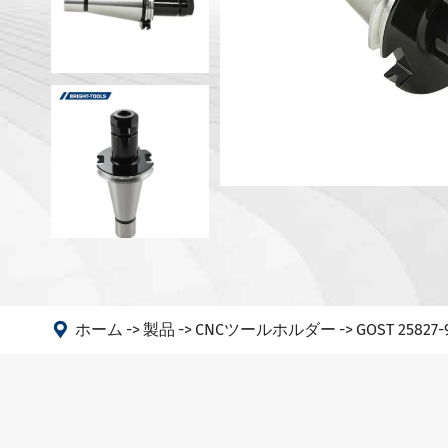
DIN 698
マシン
DIN 698
アングルヘッド
ANSI B5
PSC
DIN 6989
DIN 6989
DIN 6989
DIN69893
DIN208
GOST 25

ホーム
製品
CNCツールホルダー
GOST 258