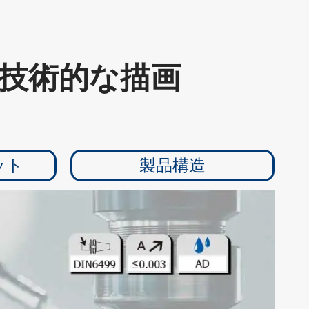
UCKの技術的な描画
ット
製品構造