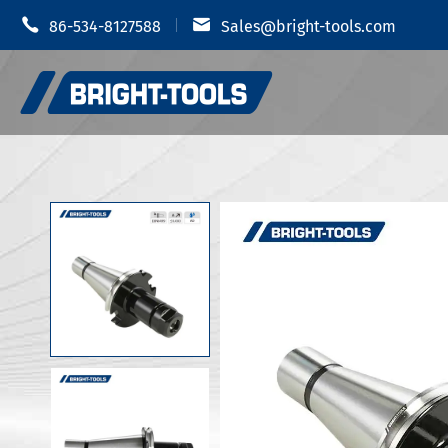


86-534-8127588
Sales@bright-tools.com
Shrink 
CNCツールホルダー
油圧チャ
静的および駆动ツール
MODツー
ボーリングツール
JIS B 6
反振動
JIS B 6
JIS B 6
ツールホルダーアクセサリー