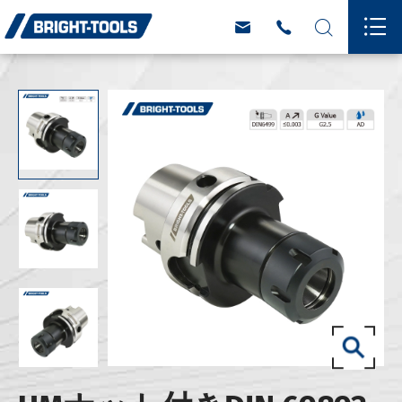



