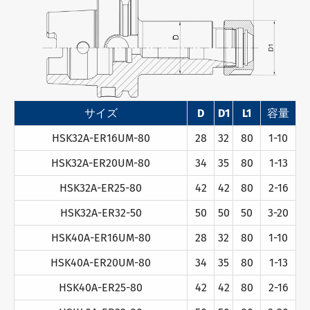
サイズ
D
D1
L1
容量
HSK32A-ER16UM-80
28
32
80
1-10
HSK32A-ER20UM-80
34
35
80
1-13
HSK32A-ER25-80
42
42
80
2-16
HSK32A-ER32-50
50
50
50
3-20
HSK40A-ER16UM-80
28
32
80
1-10
HSK40A-ER20UM-80
34
35
80
1-13
HSK40A-ER25-80
42
42
80
2-16