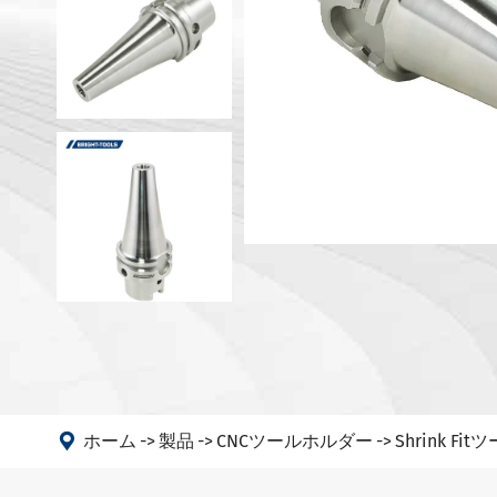
DIN 698
マシン
DIN 698
アングルヘッド
ANSI B5
PSC
DIN 6989
DIN 6989
DIN 6989
DIN69893
DIN208
GOST 25

ホーム
製品
CNCツールホルダー
Shrink F