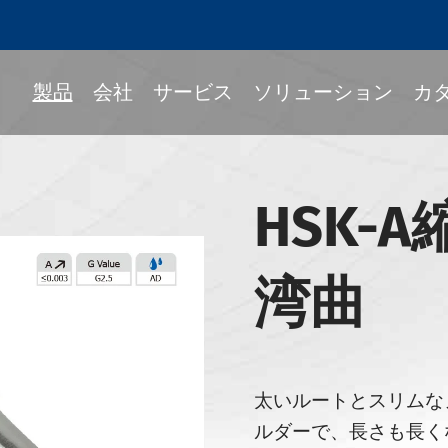
製品
会社
サービス
ソリューション
カ
HSK-
Fitツールホルダー
ック
湾曲
ルホルダー
339-BTツールホルダー
339-BBTツールホルダー
太いルートとスリムな
339-NBTツールホルダー
ルダーで、長さも長く