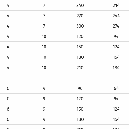
4
7
240
214
4
7
270
244
4
7
300
274
4
10
120
94
4
10
150
124
4
10
180
154
4
10
210
184
6
9
90
64
6
9
120
94
6
9
150
124
6
9
180
154