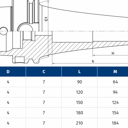
D
C
L
M
4
7
90
64
4
7
120
94
4
7
150
124
4
7
180
154
4
7
210
184