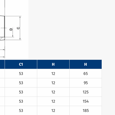
C1
H
H
53
12
65
53
12
95
53
12
125
53
12
154
53
12
185