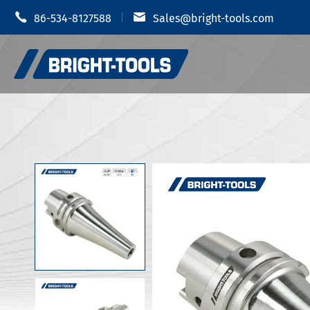


86-534-8127588
Sales@bright-tools.com
Shrink 
CNCツールホルダー
油圧チャ
静的および駆动ツール
MODツー
ボーリングツール
JIS B 6
反振動
JIS B 6
JIS B 6
ツールホルダーアクセサリー