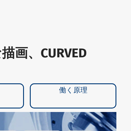
画、CURVED
働く原理