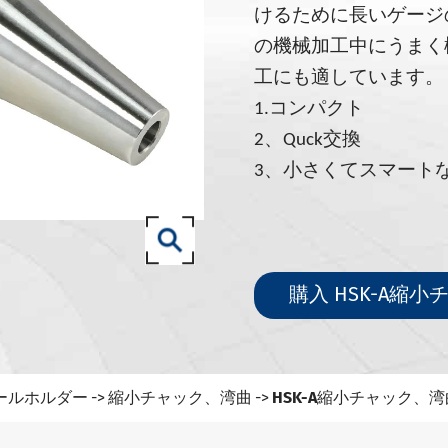
71-SKツールホルダー
けるために長いゲージ
71-ISOツールホルダー
の機械加工中にうまく
.50 SCAT/CATツールホルダー
工にも適しています。
3 (ISO 12164) HSK-Aツールホルダー
1.コンパクト
2、Quck交換
3 (ISO 12164) HSK-Eツールホルダー
3、小さくてスマート
3 (ISO 12164) HSK-Fツールホルダー
 (ISO12164-1)-HSK-Tツールホルダー
0-NT工具ホルダー
827-93ツールホルダー
購入 HSK-A縮
itツールホルダー
縮小チャック、湾曲
HSK-A縮小チャック、湾