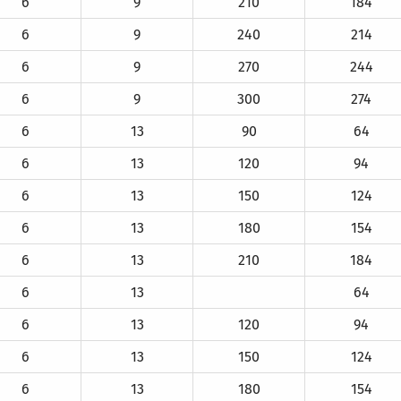
6
9
210
184
6
9
240
214
6
9
270
244
6
9
300
274
6
13
90
64
6
13
120
94
6
13
150
124
6
13
180
154
6
13
210
184
6
13
64
6
13
120
94
6
13
150
124
6
13
180
154