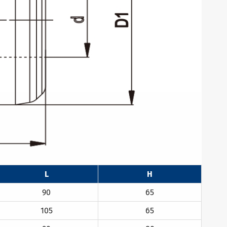
L
H
90
65
105
65