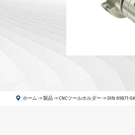
DIN 698
マシン
DIN 698
アングルヘッド
ANSI B5
PSC
DIN 6989
DIN 6989
DIN 6989
DIN69893
DIN208
GOST 25

ホーム
製品
CNCツールホルダー
DIN 6987