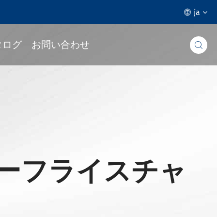
ja

タログ
お問い合わせ

ワーフライスチャ