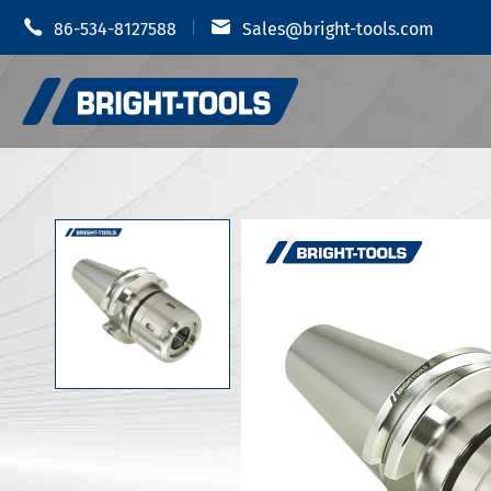


86-534-8127588
Sales@bright-tools.com
Shrink 
CNCツールホルダー
油圧チャ
静的および駆动ツール
MODツー
ボーリングツール
JIS B 6
反振動
JIS B 6
JIS B 6
ツールホルダーアクセサリー