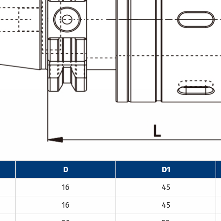
D
D1
16
45
16
45