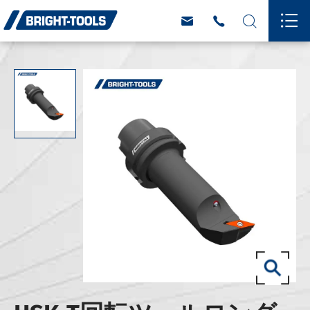



