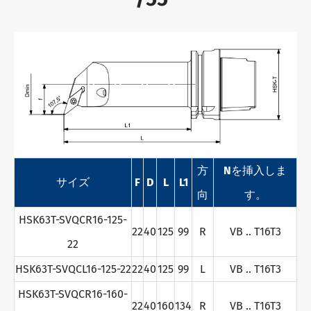
方
Nを挿入しま
サイズ
F
D
L
L1
向
す。
HSK63T-SVQCR16-125-
22
40
125
99
R
VB .. T16T3
22
HSK63T-SVQCL16-125-22
22
40
125
99
L
VB .. T16T3
HSK63T-SVQCR16-160-
22
40
160
134
R
VB .. T16T3