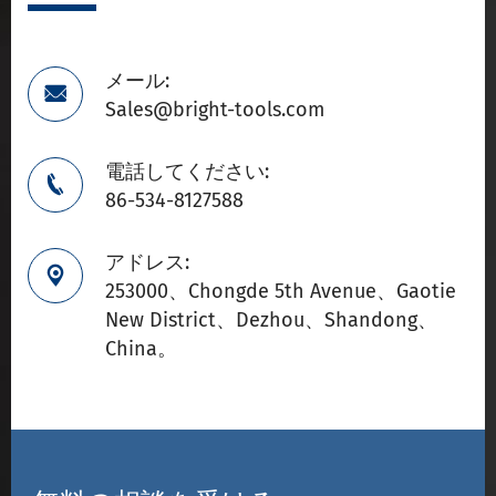
メール:

Sales@bright-tools.com
電話してください:

86-534-8127588
アドレス:

253000、Chongde 5th Avenue、Gaotie
New District、Dezhou、Shandong、
China。