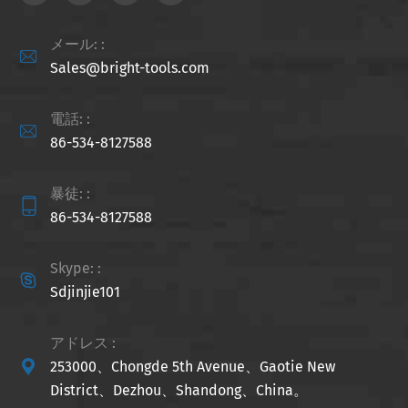
メール: :

Sales@bright-tools.com
電話: :

86-534-8127588
暴徒: :

86-534-8127588
Skype: :

Sdjinjie101
アドレス :

253000、Chongde 5th Avenue、Gaotie New
District、Dezhou、Shandong、China。