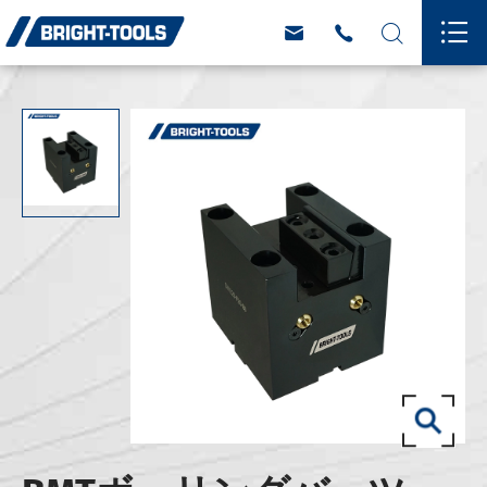



