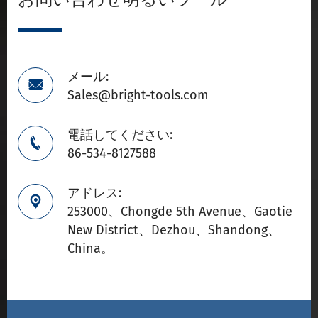
メール:

Sales@bright-tools.com
電話してください:

86-534-8127588
アドレス:

253000、Chongde 5th Avenue、Gaotie
New District、Dezhou、Shandong、
China。