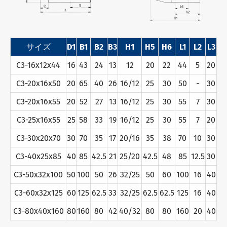
サイズ
D1
B1
B2
B3
H1
H5
H6
L1
L2
L3
C3-16x12x44
16
43
24
13
12
20
22
44
5
20
C3-20x16x50
20
65
40
26
16/12
25
30
50
-
30
C3-20x16x55
20
52
27
13
16/12
25
30
55
7
30
C3-25x16x55
25
58
33
19
16/12
25
30
55
7
20
C3-30x20x70
30
70
35
17
20/16
35
38
70
10
30
C3-40x25x85
40
85
42.5
21
25/20
42.5
48
85
12.5
30
C3-50x32x100
50
100
50
26
32/25
50
60
100
16
40
C3-60x32x125
60
125
62.5
33
32/25
62.5
62.5
125
16
40
C3-80x40x160
80
160
80
42
40/32
80
80
160
20
40