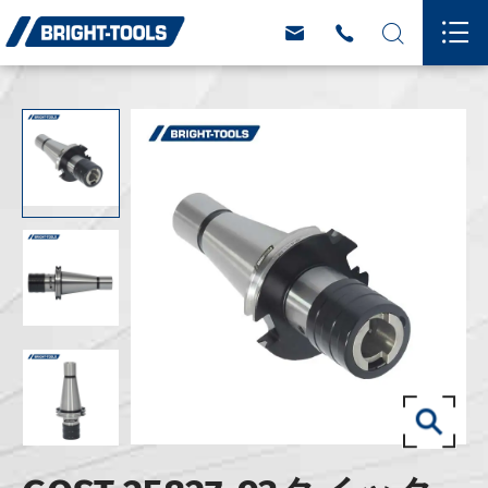



