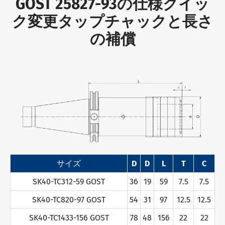
GOST 25827-93の仕様クイッ
ク変更タップチャックと長さ
の補償
サイズ
D
D
L
T
C
SK40-TC312-59 GOST
36
19
59
7.5
7.5
SK40-TC820-97 GOST
54
31
97
12.5
12.5
SK40-TC1433-156 GOST
78
48
156
22
22