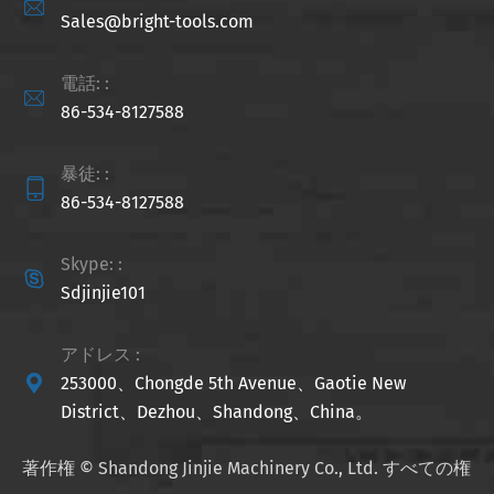

Sales@bright-tools.com
電話: :

86-534-8127588
暴徒: :

86-534-8127588
Skype: :

Sdjinjie101
アドレス :

253000、Chongde 5th Avenue、Gaotie New
District、Dezhou、Shandong、China。
著作権 ©
Shandong Jinjie Machinery Co., Ltd.
すべての権