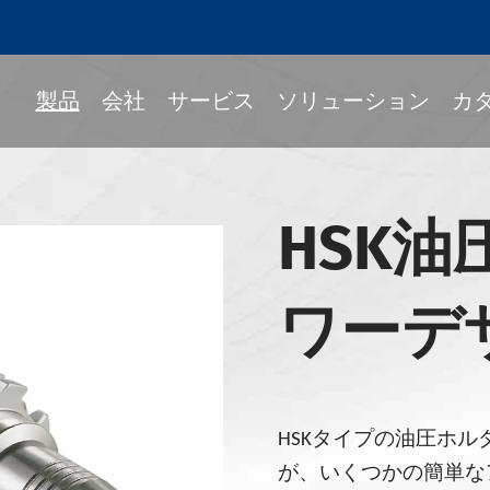
製品
会社
サービス
ソリューション
カ
HSK
Fitツールホルダー
ック
ワーデ
ルホルダー
339-BTツールホルダー
339-BBTツールホルダー
HSKタイプの油圧ホ
339-NBTツールホルダー
が、いくつかの簡単な