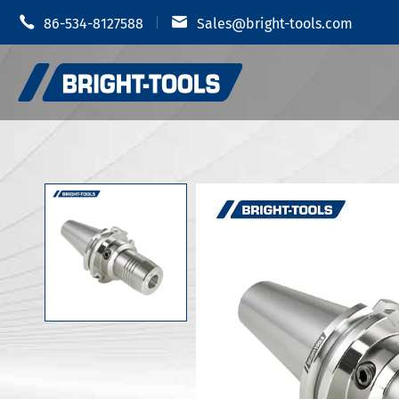


86-534-8127588
Sales@bright-tools.com
Shrink 
CNCツールホルダー
油圧チャ
静的および駆动ツール
MODツー
ボーリングツール
JIS B 6
反振動
JIS B 6
JIS B 6
ツールホルダーアクセサリー