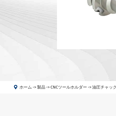
DIN 698
マシン
DIN 698
アングルヘッド
ANSI B5
PSC
DIN 6989
DIN 6989
DIN 6989
DIN69893
DIN208
GOST 25

ホーム
製品
CNCツールホルダー
油圧チャッ