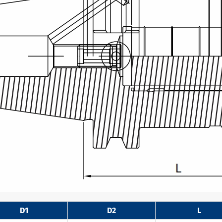
D1
D2
L