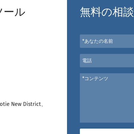
ツール
無料の相
tie New District、